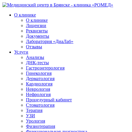
О клинике
О клинике
Лицензии
Реквизиты
Документы
Лаборатория «ДиаЛаб»
Отзывы
Услуги
Анализы
ДНК-тесты
Гастроэнтерология
Гинекология
Дерматология
Кардиология
Неврология
Нефрология
Процедурный кабинет
Стоматология
Терапия
УЗИ
Урология
Физиотерапия
Функциональная диагностика