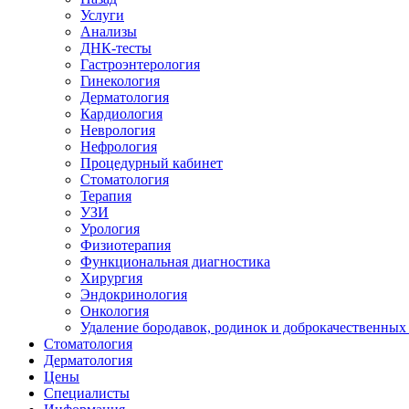
Услуги
Анализы
ДНК-тесты
Гастроэнтерология
Гинекология
Дерматология
Кардиология
Неврология
Нефрология
Процедурный кабинет
Стоматология
Терапия
УЗИ
Урология
Физиотерапия
Функциональная диагностика
Хирургия
Эндокринология
Онкология
Удаление бородавок, родинок и доброкачественных
Стоматология
Дерматология
Цены
Специалисты