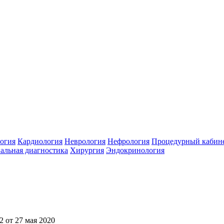
огия
Кардиология
Неврология
Нефрология
Процедурный кабин
льная диагностика
Хирургия
Эндокринология
 от 27 мая 2020