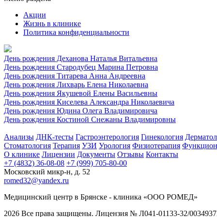
Акции
Жизнь в клинике
Политика конфиденциальности
День рождения Деханова Наталья Витальевна
День рождения Стародубец Марина Петровна
День рождения Титарева Анна Андреевна
День рождения Лихварь Елена Николаевна
День рождения Якушевой Елены Васильевны
День рождения Киселева Александра Николаевича
День рождения Юдина Олега Владимировича
День рождения Костиной Снежаны Владимировны
Анализы
ДНК-тесты
Гастроэнтерология
Гинекология
Дерматол
Стоматология
Терапия
УЗИ
Урология
Физиотерапия
Функциона
О клинике
Лицензии
Документы
Отзывы
Контакты
+7 (4832) 36-08-08
+7 (999) 705-80-00
Московский микр-н, д. 52
romed32@yandex.ru
Медицинский центр в Брянске - клиника «ООО РОМЕД»
2026 Все права защищены. Лицензия № Л041-01133-32/00349372