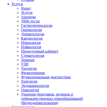
Услуги
Назад
Услуги
Анализы
ДНК-тесты
Гастроэнтерология
Гинекология
Дерматология
Кардиология
Неврология
Нефрология
Процедурный кабинет
Стоматология
Терапия
УЗИ
Урология
Физиотерапия
Функциональная диагностика
Хирургия
Эндокринология
Онкология
Удаление бородавок, родинок и
доброкачественных новообразований
(Видеодерматоскопия)