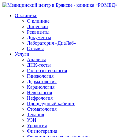
О клинике
О клинике
Лицензии
Реквизиты
Документы
Лаборатория «ДиаЛаб»
Отзывы
Услуги
Анализы
ДНК-тесты
Гастроэнтерология
Гинекология
Дерматология
Кардиология
Неврология
Нефрология
Процедурный кабинет
Стоматология
Терапия
УЗИ
Урология
Физиотерапия
Функциональная диагностика