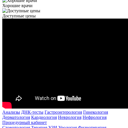
Хорошие врачи
Доступные цены
Анализы
ДНК-тесты
Гастроэнтерология
Гинекология
Дерматология
Кардиология
Неврология
Нефрология
Процедурный кабинет
Стоматология
Терапия
УЗИ
Урология
Физиотерапия