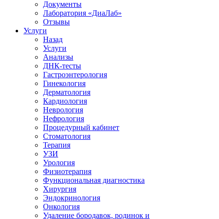
Документы
Лаборатория «ДиаЛаб»
Отзывы
Услуги
Назад
Услуги
Анализы
ДНК-тесты
Гастроэнтерология
Гинекология
Дерматология
Кардиология
Неврология
Нефрология
Процедурный кабинет
Стоматология
Терапия
УЗИ
Урология
Физиотерапия
Функциональная диагностика
Хирургия
Эндокринология
Онкология
Удаление бородавок, родинок и