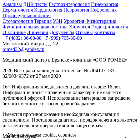
Анализы
ДНК-тесты
Гастроэнтерология
Гинекология
Дерматология
Кардиология
Неврология
Нефрология
Процедурный кабинет
Стоматология
Терапия
УЗИ
Урология
Физиотерапия
Функциональная диагностика
Хирургия
Эндокринология
О клинике
Лицензии
Документы
Отзывы
Контакты
+7 (4832) 36-08-08
+7 (999) 705-80-00
Московский микр-н, д. 52
romed32@yandex.ru
Медицинский центр в Брянске - клиника «ООО РОМЕД»
2026 Все права защищены. Лицензия № Л041-01133-
32/00349372 от 27 мая 2020
16+ Информация предназначена для лиц старше 16 лет.
Информация носит справочный характер и не является
публичной офертой. Использование материалов запрещено
без письменного согласия правообладателя.
Имеются противопоказания необходима консультация
специалиста. Постановка диагноза, порядок лечения являются
исключительной прерогативой лечащего врача.
Мы используем
cookie, сервисы
Мы используем
cookie, сервисы Яндекс.Метрика, Jivosite
.