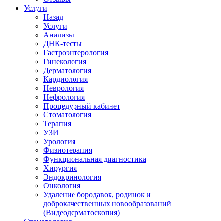
Услуги
Назад
Услуги
Анализы
ДНК-тесты
Гастроэнтерология
Гинекология
Дерматология
Кардиология
Неврология
Нефрология
Процедурный кабинет
Стоматология
Терапия
УЗИ
Урология
Физиотерапия
Функциональная диагностика
Хирургия
Эндокринология
Онкология
Удаление бородавок, родинок и
доброкачественных новообразований
(Видеодерматоскопия)