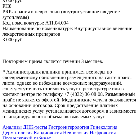
3 000 руб.
РН8
PRP-терапия в неврологии (внутрисуставное введение
аутоплазмы)
Код номенклатуры:
A11.04.004
Наименование по номенклатуре:
Внутрисуставное введение
лекарственных препаратов
3 000 руб.
Повторным прием является течении 3 месяцев.
* Администрация клиники принимает все меры по
своевременному обновлению размещенного на сайте прайс-
листа, однако во избежание возможных недоразумений,
советуем уточнять стоимость услуг в регистратуре или в
контакт-центре по телефону +7 (4832) 36-08-08. Размещенный
прайс не является офертой. Медицинские услуги оказываются
на основании договора. Cрок предоствление платных
медицинских услуг устанавливается договором в зависимости
от индивидуального объема оказываемых услуг
Анализы
ДНК-тесты
Гастроэнтерология
Гинекология
Дерматология
Кардиология
Неврология
Нефрология
Процедурный кабинет