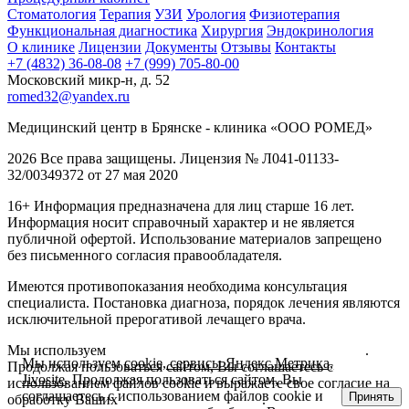
Стоматология
Терапия
УЗИ
Урология
Физиотерапия
Функциональная диагностика
Хирургия
Эндокринология
О клинике
Лицензии
Документы
Отзывы
Контакты
+7 (4832) 36-08-08
+7 (999) 705-80-00
Московский микр-н, д. 52
romed32@yandex.ru
Медицинский центр в Брянске - клиника «ООО РОМЕД»
2026 Все права защищены. Лицензия № Л041-01133-
32/00349372 от 27 мая 2020
16+ Информация предназначена для лиц старше 16 лет.
Информация носит справочный характер и не является
публичной офертой. Использование материалов запрещено
без письменного согласия правообладателя.
Имеются противопоказания необходима консультация
специалиста. Постановка диагноза, порядок лечения являются
исключительной прерогативой лечащего врача.
Мы используем
cookie, сервисы Яндекс.Метрика, Jivosite
.
Мы используем
cookie, сервисы Яндекс.Метрика,
Продолжая пользоваться сайтом, Вы соглашаетесь с
Jivosite
. Продолжая пользоваться сайтом, Вы
использованием файлов cookie и выражаете свое согласие на
соглашаетесь с использованием файлов cookie и
Принять
обработку Ваших
персональных данных
.