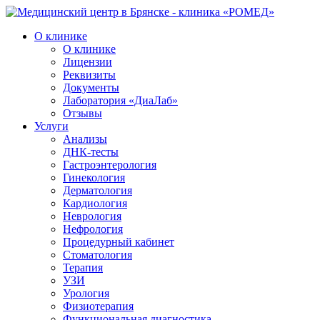
О клинике
О клинике
Лицензии
Реквизиты
Документы
Лаборатория «ДиаЛаб»
Отзывы
Услуги
Анализы
ДНК-тесты
Гастроэнтерология
Гинекология
Дерматология
Кардиология
Неврология
Нефрология
Процедурный кабинет
Стоматология
Терапия
УЗИ
Урология
Физиотерапия
Функциональная диагностика