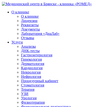
О клинике
О клинике
Лицензии
Реквизиты
Документы
Лаборатория «ДиаЛаб»
Отзывы
Услуги
Анализы
ДНК-тесты
Гастроэнтерология
Гинекология
Дерматология
Кардиология
Неврология
Нефрология
Процедурный кабинет
Стоматология
Терапия
УЗИ
Урология
Физиотерапия
Функциональная диагностика