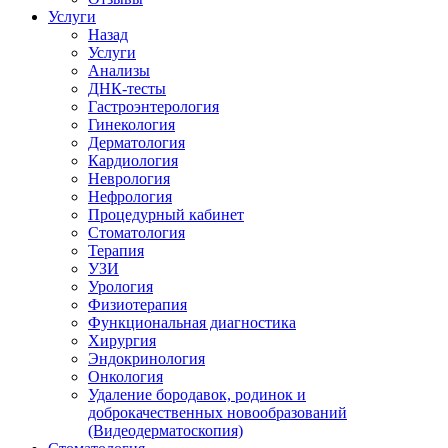
Услуги
Назад
Услуги
Анализы
ДНК-тесты
Гастроэнтерология
Гинекология
Дерматология
Кардиология
Неврология
Нефрология
Процедурный кабинет
Стоматология
Терапия
УЗИ
Урология
Физиотерапия
Функциональная диагностика
Хирургия
Эндокринология
Онкология
Удаление бородавок, родинок и
доброкачественных новообразований
(Видеодерматоскопия)