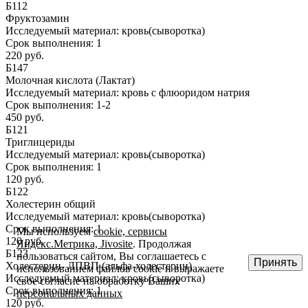
Б112
Фруктозамин
Исследуемый материал:
кровь(сыворотка)
Срок выполнения:
1
220 руб.
Б147
Молочная кислота (Лактат)
Исследуемый материал:
кровь с флюоридом натрия
Срок выполнения:
1-2
450 руб.
Б121
Триглицериды
Исследуемый материал:
кровь(сыворотка)
Срок выполнения:
1
120 руб.
Б122
Холестерин общий
Исследуемый материал:
кровь(сыворотка)
Срок выполнения:
1
Мы используем
cookie, сервисы
120 руб.
Яндекс.Метрика, Jivosite
. Продолжая
Б123
пользоваться сайтом, Вы соглашаетесь с
Принять
Холестерин- ЛПВП (альфа-холестерин)
использованием файлов cookie и выражаете
Исследуемый материал:
кровь(сыворотка)
свое согласие на обработку Ваших
Срок выполнения:
1
персональных данных
120 руб.