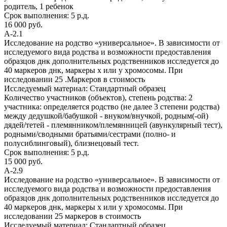
родитель, 1 ребенок
Срок выполнения:
5 р.д.
16 000 руб.
А-2.1
Исследование на родство «универсальное». В зависимости от
исследуемого вида родства и возможности предоставления
образцов днк дополнительных родственников исследуется до
40 маркеров днк, маркеры х или y хромосомы. При
исследовании 25 .Маркеров в стоимость
Исследуемый материал:
Стандартный образец
Количество участников (объектов), степень родства:
2
участника: определяется родство (не далее 3 степени родства)
между дедушкой/бабушкой - внуком/внучкой, родным(-ой)
дядей/тетей - племянником/племянницей (авункулярный тест),
родными/сводными братьями/сестрами (полно- и
полусиблинговый), близнецовый тест.
Срок выполнения:
5 р.д.
15 000 руб.
А-2.9
Исследование на родство «универсальное». В зависимости от
исследуемого вида родства и возможности предоставления
образцов днк дополнительных родственников исследуется до
40 маркеров днк, маркеры х или y хромосомы. При
исследовании 25 маркеров в стоимость
Исследуемый материал:
Стандартный образец