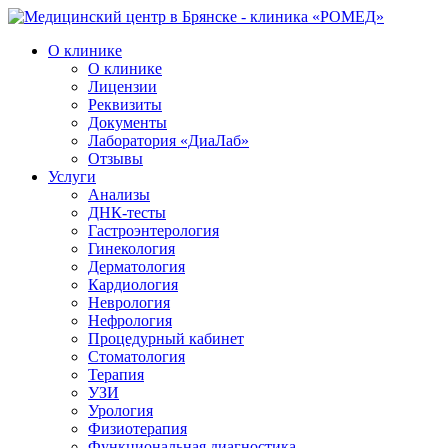
О клинике
О клинике
Лицензии
Реквизиты
Документы
Лаборатория «ДиаЛаб»
Отзывы
Услуги
Анализы
ДНК-тесты
Гастроэнтерология
Гинекология
Дерматология
Кардиология
Неврология
Нефрология
Процедурный кабинет
Стоматология
Терапия
УЗИ
Урология
Физиотерапия
Функциональная диагностика