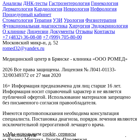
Анализы
ДНК-тесты
Гастроэнтерология
Гинекология
Дерматология
Кардиология
Неврология
Нефрология
Процедурный кабинет
Стоматология
Терапия
УЗИ
Урология
Физиотерапия
Функциональная диагностика
Хирургия
Эндокринология
О клинике
Лицензии
Документы
Отзывы
Контакты
+7 (4832) 36-08-08
+7 (999) 705-80-00
Московский микр-н, д. 52
romed32@yandex.ru
Медицинский центр в Брянске - клиника «ООО РОМЕД»
2026 Все права защищены. Лицензия № Л041-01133-
32/00349372 от 27 мая 2020
16+ Информация предназначена для лиц старше 16 лет.
Информация носит справочный характер и не является
публичной офертой. Использование материалов запрещено
без письменного согласия правообладателя.
Имеются противопоказания необходима консультация
специалиста. Постановка диагноза, порядок лечения являются
исключительной прерогативой лечащего врача.
Мы используем
cookie, сервисы
Мы используем
cookie, сервисы Яндекс.Метрика, Jivosite
.
Яндекс.Метрика, Jivosite
. Продолжая