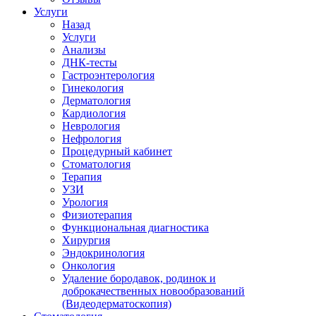
Услуги
Назад
Услуги
Анализы
ДНК-тесты
Гастроэнтерология
Гинекология
Дерматология
Кардиология
Неврология
Нефрология
Процедурный кабинет
Стоматология
Терапия
УЗИ
Урология
Физиотерапия
Функциональная диагностика
Хирургия
Эндокринология
Онкология
Удаление бородавок, родинок и
доброкачественных новообразований
(Видеодерматоскопия)