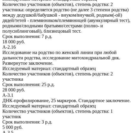
Количество участников (объектов), степень родства:
2
участника: определяется родство (не далее 3 степени родства)
между дедушкой/бабушкой - внуком/внучкой, родным(-ой)
дядей/тетей - племянником/племянницей (авункулярный тест),
родными/сводными братьями/сестрами (полно- и
полусиблинговый), близнецовый тест.
Срок выполнения:
7 р.д.
18 000 руб.
А-2.16
Исследование на родство по женской линии при любой
дальности родства, исследование митохондриальной днк.
Развернутое заключение.
Исследуемый материал:
стандартный образец
Количество участников (объектов), степень родства:
2
участника
Срок выполнения:
25 р.д.
28 000 руб.
А-3.1
ДНК-профилирование, 25 маркеров. Стандартное заключение.
Исследуемый материал:
стандартный образец
Количество участников (объектов), степень родства:
1
участник
Срок выполнения:
3 р.д.
5 000 руб.
А-3.5