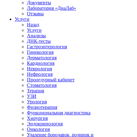
Документы
Лаборатория «ДиаЛаб»
Отзывы
Услуги
Назад
Услуги
Анализы
ДНК-тесты
Гастроэнтерология
Гинекология
Дерматология
Кардиология
Неврология
Нефрология
Процедурный кабинет
Стоматология
Терапия
УЗИ
Урология
Физиотерапия
Функциональная диагностика
Хирургия
Эндокринология
Онкология
Удаление бородавок, родинок и