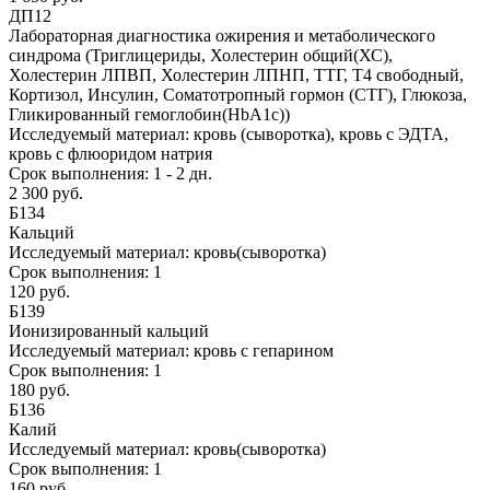
ДП12
Лабораторная диагностика ожирения и метаболического
синдрома (Триглицериды, Холестерин общий(ХС),
Холестерин ЛПВП, Холестерин ЛПНП, ТТГ, Т4 свободный,
Кортизол, Инсулин, Соматотропный гормон (СТГ), Глюкоза,
Гликированный гемоглобин(HbA1c))
Исследуемый материал:
кровь (сыворотка), кровь с ЭДТА,
кровь с флюоридом натрия
Срок выполнения:
1 - 2 дн.
2 300 руб.
Б134
Кальций
Исследуемый материал:
кровь(сыворотка)
Срок выполнения:
1
120 руб.
Б139
Ионизированный кальций
Исследуемый материал:
кровь с гепарином
Срок выполнения:
1
180 руб.
Б136
Калий
Исследуемый материал:
кровь(сыворотка)
Срок выполнения:
1
160 руб.